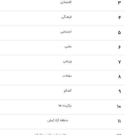
۳
اقتصادی
۴
فرهنگی
۵
اجتماعی
۶
علمی
۷
ورزشی
۸
مقالات
۹
گفتگو
۱۰
برگزیده ها
۱۱
منطقه آزاد کیش